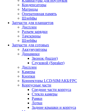
Клавиатуры для ноутбуков
Конденсаторы
Матрицы
Оперативная память
Шлейфы
Запчасти для планшетов
Дисплеи
Разъем зарядки
Тачскрины
Шлейфы
Запчасти для сотовых
Аккумуляторы
Динамики
Звонок (buzzer)
Слуховой (Speaker)
Дисплеи
Камеры
Кнопки
Коннекторы LCD/SIM/АКБ/FPC
Корпусные части
Средние части корпуса
Стекло камеры
Рамки
Лотки
Задние крышки и корпуса