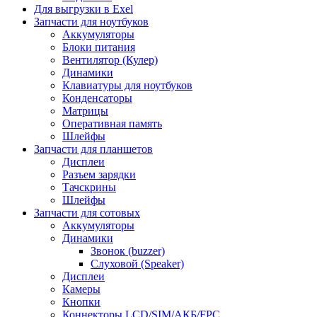
Для выгрузки в Exel
Запчасти для ноутбуков
Аккумуляторы
Блоки питания
Вентилятор (Кулер)
Динамики
Клавиатуры для ноутбуков
Конденсаторы
Матрицы
Оперативная память
Шлейфы
Запчасти для планшетов
Дисплеи
Разъем зарядки
Тачскрины
Шлейфы
Запчасти для сотовых
Аккумуляторы
Динамики
Звонок (buzzer)
Слуховой (Speaker)
Дисплеи
Камеры
Кнопки
Коннекторы LCD/SIM/АКБ/FPC