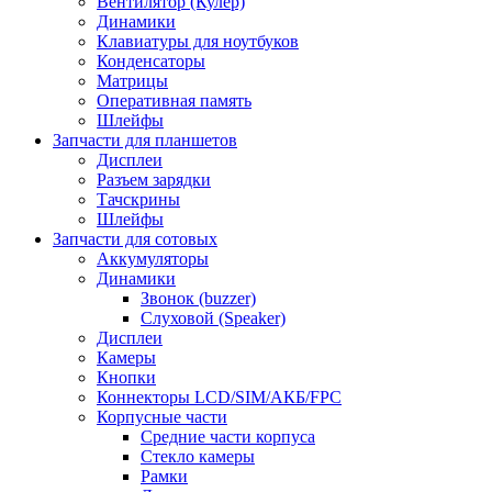
Вентилятор (Кулер)
Динамики
Клавиатуры для ноутбуков
Конденсаторы
Матрицы
Оперативная память
Шлейфы
Запчасти для планшетов
Дисплеи
Разъем зарядки
Тачскрины
Шлейфы
Запчасти для сотовых
Аккумуляторы
Динамики
Звонок (buzzer)
Слуховой (Speaker)
Дисплеи
Камеры
Кнопки
Коннекторы LCD/SIM/АКБ/FPC
Корпусные части
Средние части корпуса
Стекло камеры
Рамки