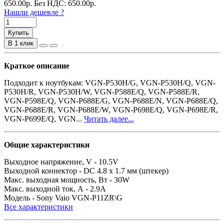
650.00
р.
Без НДС: 650.00
р.
Нашли дешевле ?
Купить
В 1 клик
Краткое описание
Подходит к ноутбукам: VGN-P530H/G, VGN-P530H/Q, VGN-
P530H/R, VGN-P530H/W, VGN-P588E/Q, VGN-P588E/R,
VGN-P598E/Q, VGN-P688E/G, VGN-P688E/N, VGN-P688E/Q,
VGN-P688E/R, VGN-P688E/W, VGN-P698E/Q, VGN-P698E/R,
VGN-P699E/Q, VGN...
Читать далее...
Общие характеристики
Выходное напряжение, V -
10.5V
Выходной коннектор -
DC 4.8 x 1.7 мм (штекер)
Макс. выходная мощность, Вт -
30W
Макс. выходной ток, А -
2.9A
Модель -
Sony Vaio VGN-P11ZR\G
Все характеристики