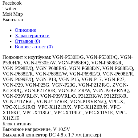
Facebook
Twitter
Мой Мир
Вконтакте
Описание
Характеристики
Отзывов (0)
Вопрос - ответ (0)
Подходит к ноутбукам: VGN-P530H/G, VGN-P530H/Q, VGN-
P530H/R, VGN-P530H/W, VGN-P588E/Q, VGN-P588E/R,
VGN-P598E/Q, VGN-P688E/G, VGN-P688E/N, VGN-P688E/Q,
VGN-P688E/R, VGN-P688E/W, VGN-P698E/Q, VGN-P698E/R,
VGN-P699E/Q, VGN-P13, VGN-P15, VGN-P17, VGN-P27,
VGN-P29, VGN-P25G, VGN-P23G, VGN-P21ZR/G, ZVGN-
P21ZR/Q, VGN-P21ZR/R, VGN-P21ZR/W, VGN-P29VRN/Q,
VGN-P39VRL/N, VGN-P39VRL/Q, P31ZRK/W, P31ZRK/R,
VGN-P11ZR/G, VGN-P11ZR/R, VGN-P19VRN/Q, VPC-X,
VPC-X11S1R/B, VPC-X11Z1R/X, VPC-X11Z6R/N, VPC-
X116KC, VPC-X118LC, VPC-X119LC, VPC-X11S1E, VPC-
X11Z1E
Блок питания
Выходное напряжение, V
10.5V
Выходной коннектор
DC 4.8 x 1.7 мм (штекер)