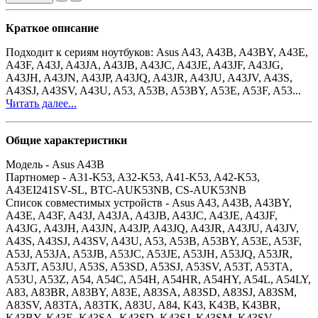
Краткое описание
Подходит к сериям ноутбуков: Asus A43, A43B, A43BY, A43E,
A43F, A43J, A43JA, A43JB, A43JC, A43JE, A43JF, A43JG,
A43JH, A43JN, A43JP, A43JQ, A43JR, A43JU, A43JV, A43S,
A43SJ, A43SV, A43U, A53, A53B, A53BY, A53E, A53F, A53...
Читать далее...
Общие характеристики
Модель -
Asus A43B
Партномер -
A31-K53, A32-K53, A41-K53, A42-K53,
A43EI241SV-SL, BTC-AUK53NB, CS-AUK53NB
Список совместимых устройств -
Asus A43, A43B, A43BY,
A43E, A43F, A43J, A43JA, A43JB, A43JC, A43JE, A43JF,
A43JG, A43JH, A43JN, A43JP, A43JQ, A43JR, A43JU, A43JV,
A43S, A43SJ, A43SV, A43U, A53, A53B, A53BY, A53E, A53F,
A53J, A53JA, A53JB, A53JC, A53JE, A53JH, A53JQ, A53JR,
A53JT, A53JU, A53S, A53SD, A53SJ, A53SV, A53T, A53TA,
A53U, A53Z, A54, A54C, A54H, A54HR, A54HY, A54L, A54LY,
A83, A83BR, A83BY, A83E, A83SA, A83SD, A83SJ, A83SM,
A83SV, A83TA, A83TK, A83U, A84, K43, K43B, K43BR,
K43BY, K43E, K43SA, K43SD, K43SJ, K43SM, K43SV,