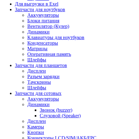
Для выгрузки в Exel
Запчасти для ноутбуков
Аккумуляторы
Блоки питания
Вентилятор (Кулер)
Динамики
Клавиатуры для ноутбуков
Конденсаторы
Матрицы
Оперативная память
Шлейфы
Запчасти для планшетов
Дисплеи
Разъем зарядки
Тачскрины
Шлейфы
Запчасти для сотовых
Аккумуляторы
Динамики
Звонок (buzzer)
Слуховой (Speaker)
Дисплеи
Камеры
Кнопки
Коннекторы LCD/SIM/АКБ/FPC