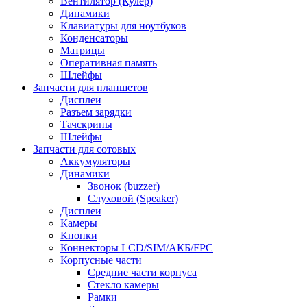
Вентилятор (Кулер)
Динамики
Клавиатуры для ноутбуков
Конденсаторы
Матрицы
Оперативная память
Шлейфы
Запчасти для планшетов
Дисплеи
Разъем зарядки
Тачскрины
Шлейфы
Запчасти для сотовых
Аккумуляторы
Динамики
Звонок (buzzer)
Слуховой (Speaker)
Дисплеи
Камеры
Кнопки
Коннекторы LCD/SIM/АКБ/FPC
Корпусные части
Средние части корпуса
Стекло камеры
Рамки