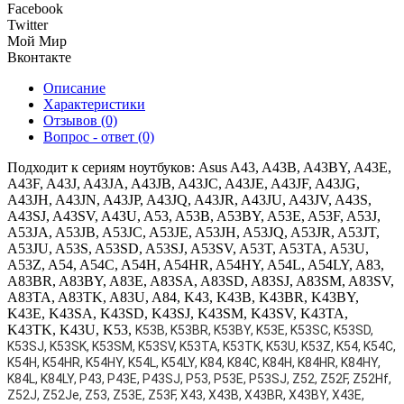
Facebook
Twitter
Мой Мир
Вконтакте
Описание
Характеристики
Отзывов (0)
Вопрос - ответ (0)
Подходит к сериям ноутбуков: Asus A43, A43B, A43BY, A43E,
A43F, A43J, A43JA, A43JB, A43JC, A43JE, A43JF, A43JG,
A43JH, A43JN, A43JP, A43JQ, A43JR, A43JU, A43JV, A43S,
A43SJ, A43SV, A43U, A53, A53B, A53BY, A53E, A53F, A53J,
A53JA, A53JB, A53JC, A53JE, A53JH, A53JQ, A53JR, A53JT,
A53JU, A53S, A53SD, A53SJ, A53SV, A53T, A53TA, A53U,
A53Z, A54, A54C, A54H, A54HR, A54HY, A54L, A54LY, A83,
A83BR, A83BY, A83E, A83SA, A83SD, A83SJ, A83SM, A83SV,
A83TA, A83TK, A83U, A84, K43, K43B, K43BR, K43BY,
K43E, K43SA, K43SD, K43SJ, K43SM, K43SV, K43TA,
K43TK, K43U, K53,
K53B, K53BR, K53BY, K53E, K53SC, K53SD,
K53SJ, K53SK, K53SM, K53SV, K53TA, K53TK, K53U, K53Z, K54, K54C,
K54H, K54HR, K54HY, K54L, K54LY, K84, K84C, K84H, K84HR, K84HY,
K84L, K84LY, P43, P43E, P43SJ, P53, P53E, P53SJ, Z52, Z52F, Z52Hf,
Z52J, Z52Je, Z53, Z53E, Z53F, X43, X43B, X43BR, X43BY, X43E,