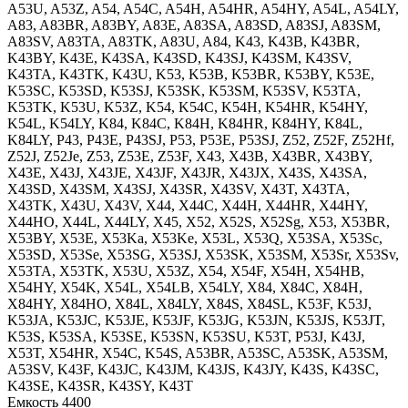
A53U, A53Z, A54, A54C, A54H, A54HR, A54HY, A54L, A54LY,
A83, A83BR, A83BY, A83E, A83SA, A83SD, A83SJ, A83SM,
A83SV, A83TA, A83TK, A83U, A84, K43, K43B, K43BR,
K43BY, K43E, K43SA, K43SD, K43SJ, K43SM, K43SV,
K43TA, K43TK, K43U, K53, K53B, K53BR, K53BY, K53E,
K53SC, K53SD, K53SJ, K53SK, K53SM, K53SV, K53TA,
K53TK, K53U, K53Z, K54, K54C, K54H, K54HR, K54HY,
K54L, K54LY, K84, K84C, K84H, K84HR, K84HY, K84L,
K84LY, P43, P43E, P43SJ, P53, P53E, P53SJ, Z52, Z52F, Z52Hf,
Z52J, Z52Je, Z53, Z53E, Z53F, X43, X43B, X43BR, X43BY,
X43E, X43J, X43JE, X43JF, X43JR, X43JX, X43S, X43SA,
X43SD, X43SM, X43SJ, X43SR, X43SV, X43T, X43TA,
X43TK, X43U, X43V, X44, X44C, X44H, X44HR, X44HY,
X44HO, X44L, X44LY, X45, X52, X52S, X52Sg, X53, X53BR,
X53BY, X53E, X53Ka, X53Ke, X53L, X53Q, X53SA, X53Sc,
X53SD, X53Se, X53SG, X53SJ, X53SK, X53SM, X53Sr, X53Sv,
X53TA, X53TK, X53U, X53Z, X54, X54F, X54H, X54HB,
X54HY, X54K, X54L, X54LB, X54LY, X84, X84C, X84H,
X84HY, X84HO, X84L, X84LY, X84S, X84SL, K53F, K53J,
K53JA, K53JC, K53JE, K53JF, K53JG, K53JN, K53JS, K53JT,
K53S, K53SA, K53SE, K53SN, K53SU, K53T, P53J, K43J,
X53T, X54HR, X54C, K54S, A53BR, A53SC, A53SK, A53SM,
A53SV, K43F, K43JC, K43JM, K43JS, K43JY, K43S, K43SC,
K43SE, K43SR, K43SY, K43T
Емкость
4400