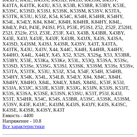
K43TA, K43TK, K43U, K53, K53B, K53BR, K53BY, K53E,
K53SC, K53SD, K53SJ, K53SK, K53SM, K53SV, K53TA,
K53TK, K53U, K53Z, K54, K54C, K54H, K54HR, K54HY,
K54L, K54LY, K84, K84C, K84H, K84HR, K84HY, K84L,
K84LY, P43, P43E, P43SJ, P53, P53E, P53SJ, Z52, Z52F, Z52Hf,
Z52J, Z52Je, Z53, Z53E, Z53F, X43, X43B, X43BR, X43BY,
X43E, X43J, X43JE, X43JF, X43JR, X43JX, X43S, X43SA,
X43SD, X43SM, X43SJ, X43SR, X43SV, X43T, X43TA,
X43TK, X43U, X43V, X44, X44C, X44H, X44HR, X44HY,
X44HO, X44L, X44LY, X45, X52, X52S, X52Sg, X53, X53BR,
X53BY, X53E, X53Ka, X53Ke, X53L, X53Q, X53SA, X53Sc,
X53SD, X53Se, X53SG, X53SJ, X53SK, X53SM, X53Sr, X53Sv,
X53TA, X53TK, X53U, X53Z, X54, X54F, X54H, X54HB,
X54HY, X54K, X54L, X54LB, X54LY, X84, X84C, X84H,
X84HY, X84HO, X84L, X84LY, X84S, X84SL, K53F, K53J,
K53JA, K53JC, K53JE, K53JF, K53JG, K53JN, K53JS, K53JT,
K53S, K53SA, K53SE, K53SN, K53SU, K53T, P53J, K43J,
X53T, X54HR, X54C, K54S, A53BR, A53SC, A53SK, A53SM,
A53SV, K43F, K43JC, K43JM, K43JS, K43JY, K43S, K43SC,
K43SE, K43SR, K43SY, K43T
Емкость -
4400
Напряжение -
10.8
Все характеристики