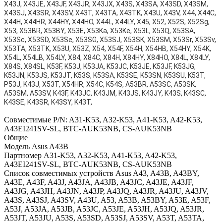
X43J, X43JE, X43JF, X43JR, X43JX, X43S, X43SA, X43SD, X43SM,
X43SJ, X43SR, X43SV, X43T, X43TA, X43TK, X43U, X43V, X44, X44C,
X44H, X44HR, X44HY, X44HO, X44L, X44LY, X45, X52, X52S, X52Sg,
X53, X53BR, X53BY, X53E, X53Ka, X53Ke, X53L, X53Q, X53SA,
X53Sc, X53SD, X53Se, X53SG, X53SJ, X53SK, X53SM, X53Sr, X53Sv,
X53TA, X53TK, X53U, X53Z, X54, X54F, X54H, X54HB, X54HY, X54K,
X54L, X54LB, X54LY, X84, X84C, X84H, X84HY, X84HO, X84L, X84LY,
X84S, X84SL, K53F, K53J, K53JA, K53JC, K53JE, K53JF, K53JG,
K53JN, K53JS, K53JT, K53S, K53SA, K53SE, K53SN, K53SU, K53T,
P53J, K43J, X53T, X54HR, X54C, K54S, A53BR, A53SC, A53SK,
A53SM, A53SV, K43F, K43JC, K43JM, K43JS, K43JY, K43S, K43SC,
K43SE, K43SR, K43SY, K43T,
Совместимые P/N: A31-K53, A32-K53, A41-K53, A42-K53,
A43EI241SV-SL, BTC-AUK53NB, CS-AUK53NB
Общие
Модель
Asus A43B
Партномер
A31-K53, A32-K53, A41-K53, A42-K53,
A43EI241SV-SL, BTC-AUK53NB, CS-AUK53NB
Список совместимых устройств
Asus A43, A43B, A43BY,
A43E, A43F, A43J, A43JA, A43JB, A43JC, A43JE, A43JF,
A43JG, A43JH, A43JN, A43JP, A43JQ, A43JR, A43JU, A43JV,
A43S, A43SJ, A43SV, A43U, A53, A53B, A53BY, A53E, A53F,
A53J, A53JA, A53JB, A53JC, A53JE, A53JH, A53JQ, A53JR,
A53JT, A53JU, A53S, A53SD, A53SJ, A53SV, A53T, A53TA,