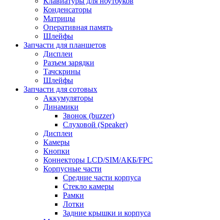
Клавиатуры для ноутбуков
Конденсаторы
Матрицы
Оперативная память
Шлейфы
Запчасти для планшетов
Дисплеи
Разъем зарядки
Тачскрины
Шлейфы
Запчасти для сотовых
Аккумуляторы
Динамики
Звонок (buzzer)
Слуховой (Speaker)
Дисплеи
Камеры
Кнопки
Коннекторы LCD/SIM/АКБ/FPC
Корпусные части
Средние части корпуса
Стекло камеры
Рамки
Лотки
Задние крышки и корпуса