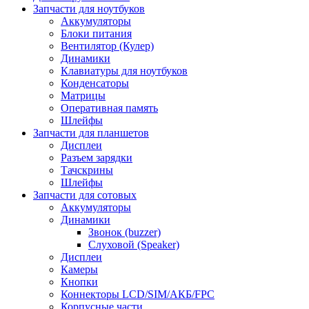
Запчасти для ноутбуков
Аккумуляторы
Блоки питания
Вентилятор (Кулер)
Динамики
Клавиатуры для ноутбуков
Конденсаторы
Матрицы
Оперативная память
Шлейфы
Запчасти для планшетов
Дисплеи
Разъем зарядки
Тачскрины
Шлейфы
Запчасти для сотовых
Аккумуляторы
Динамики
Звонок (buzzer)
Слуховой (Speaker)
Дисплеи
Камеры
Кнопки
Коннекторы LCD/SIM/АКБ/FPC
Корпусные части