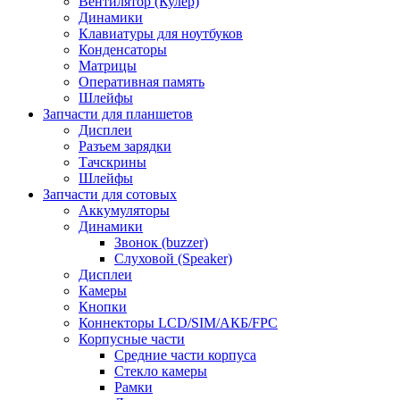
Вентилятор (Кулер)
Динамики
Клавиатуры для ноутбуков
Конденсаторы
Матрицы
Оперативная память
Шлейфы
Запчасти для планшетов
Дисплеи
Разъем зарядки
Тачскрины
Шлейфы
Запчасти для сотовых
Аккумуляторы
Динамики
Звонок (buzzer)
Слуховой (Speaker)
Дисплеи
Камеры
Кнопки
Коннекторы LCD/SIM/АКБ/FPC
Корпусные части
Средние части корпуса
Стекло камеры
Рамки