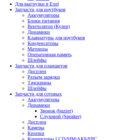
Для выгрузки в Exel
Запчасти для ноутбуков
Аккумуляторы
Блоки питания
Вентилятор (Кулер)
Динамики
Клавиатуры для ноутбуков
Конденсаторы
Матрицы
Оперативная память
Шлейфы
Запчасти для планшетов
Дисплеи
Разъем зарядки
Тачскрины
Шлейфы
Запчасти для сотовых
Аккумуляторы
Динамики
Звонок (buzzer)
Слуховой (Speaker)
Дисплеи
Камеры
Кнопки
Коннекторы LCD/SIM/АКБ/FPC