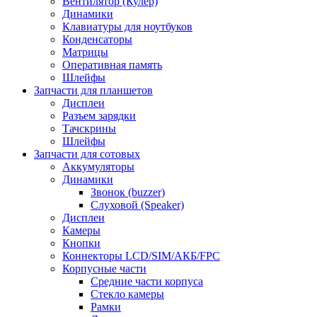
Вентилятор (Кулер)
Динамики
Клавиатуры для ноутбуков
Конденсаторы
Матрицы
Оперативная память
Шлейфы
Запчасти для планшетов
Дисплеи
Разъем зарядки
Тачскрины
Шлейфы
Запчасти для сотовых
Аккумуляторы
Динамики
Звонок (buzzer)
Слуховой (Speaker)
Дисплеи
Камеры
Кнопки
Коннекторы LCD/SIM/АКБ/FPC
Корпусные части
Средние части корпуса
Стекло камеры
Рамки