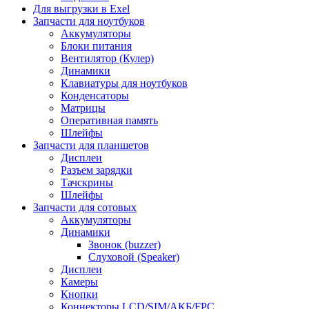
Для выгрузки в Exel
Запчасти для ноутбуков
Аккумуляторы
Блоки питания
Вентилятор (Кулер)
Динамики
Клавиатуры для ноутбуков
Конденсаторы
Матрицы
Оперативная память
Шлейфы
Запчасти для планшетов
Дисплеи
Разъем зарядки
Тачскрины
Шлейфы
Запчасти для сотовых
Аккумуляторы
Динамики
Звонок (buzzer)
Слуховой (Speaker)
Дисплеи
Камеры
Кнопки
Коннекторы LCD/SIM/АКБ/FPC