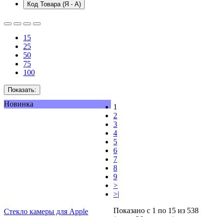
Код Товара (Я - А)
15
25
50
75
100
Показать:
Новинка
1
2
3
4
5
6
7
8
9
>
>|
Показано с 1 по 15 из 538
Стекло камеры для Apple