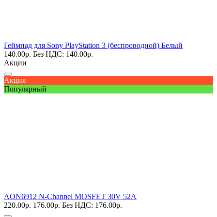
Геймпад для Sony PlayStation 3 (беспроводной) Белый
140.00
р.
Без НДС: 140.00
р.
Акции
Акция
Популярный
AON6912 N-Channel MOSFET 30V 52A
220.00
р.
176.00
р.
Без НДС: 176.00
р.