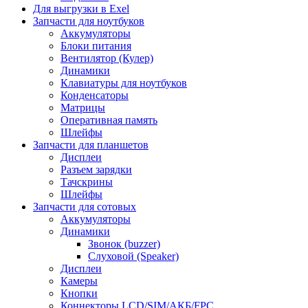
Для выгрузки в Exel
Запчасти для ноутбуков
Аккумуляторы
Блоки питания
Вентилятор (Кулер)
Динамики
Клавиатуры для ноутбуков
Конденсаторы
Матрицы
Оперативная память
Шлейфы
Запчасти для планшетов
Дисплеи
Разъем зарядки
Тачскрины
Шлейфы
Запчасти для сотовых
Аккумуляторы
Динамики
Звонок (buzzer)
Слуховой (Speaker)
Дисплеи
Камеры
Кнопки
Коннекторы LCD/SIM/АКБ/FPC