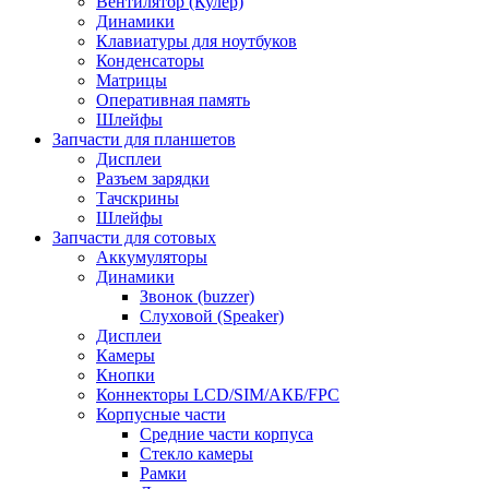
Вентилятор (Кулер)
Динамики
Клавиатуры для ноутбуков
Конденсаторы
Матрицы
Оперативная память
Шлейфы
Запчасти для планшетов
Дисплеи
Разъем зарядки
Тачскрины
Шлейфы
Запчасти для сотовых
Аккумуляторы
Динамики
Звонок (buzzer)
Слуховой (Speaker)
Дисплеи
Камеры
Кнопки
Коннекторы LCD/SIM/АКБ/FPC
Корпусные части
Средние части корпуса
Стекло камеры
Рамки