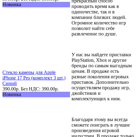
прекрасный способ
Новинка
проводить время как в
одиночестве, так и в
компании близких людей.
Огромное количество игр
позволит найти себе
развлечение по душе.
У нас вы найдете приставки
PlayStation, Xbox и другие
бренды по самым выгодным
ценам. В продаже есть
Стекло камеры для Apple
разные поколения игровых
iPhone 17 Pro (комплект 3 шт.)
приставок. Дополнительно
Синий
осуществляем продажу игр,
390.00
р.
Без НДС: 390.00
р.
джойстиков и
Новинка
комплектующих к ним.
Благодаря этому вы всегда
сможете поиграть в лучшие
произведения игровой
индустрии. В продаже только