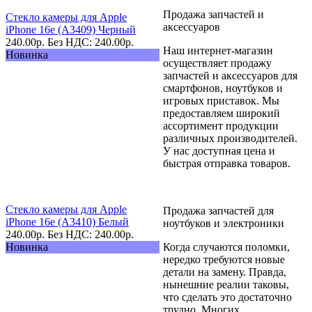
Продажа запчастей и
Стекло камеры для Apple
аксессуаров
iPhone 16e (A3409) Черный
240.00
р.
Без НДС: 240.00
р.
Наш интернет-магазин
Новинка
осуществляет продажу
запчастей и аксессуаров для
смартфонов, ноутбуков и
игровых приставок. Мы
предоставляем широкий
ассортимент продукции
различных производителей.
У нас доступная цена и
быстрая отправка товаров.
Стекло камеры для Apple
Продажа запчастей для
iPhone 16e (A3410) Белый
ноутбуков и электроники
240.00
р.
Без НДС: 240.00
р.
Новинка
Когда случаются поломки,
нередко требуются новые
детали на замену. Правда,
нынешние реалии таковы,
что сделать это достаточно
трудно. Многих