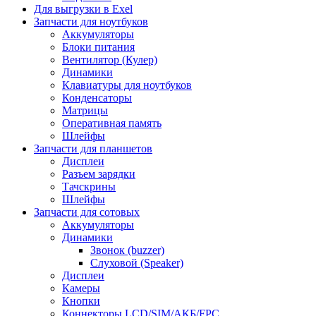
Для выгрузки в Exel
Запчасти для ноутбуков
Аккумуляторы
Блоки питания
Вентилятор (Кулер)
Динамики
Клавиатуры для ноутбуков
Конденсаторы
Матрицы
Оперативная память
Шлейфы
Запчасти для планшетов
Дисплеи
Разъем зарядки
Тачскрины
Шлейфы
Запчасти для сотовых
Аккумуляторы
Динамики
Звонок (buzzer)
Слуховой (Speaker)
Дисплеи
Камеры
Кнопки
Коннекторы LCD/SIM/АКБ/FPC