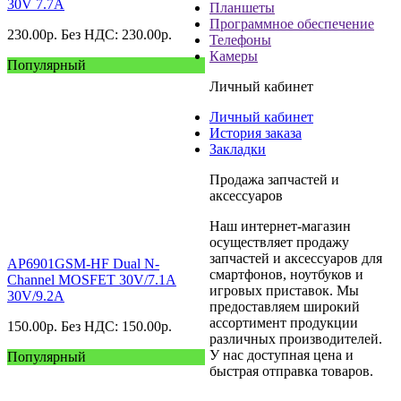
30V 7.7A
Планшеты
Программное обеспечение
230.00
р.
Без НДС: 230.00
р.
Телефоны
Камеры
Популярный
Личный кабинет
Личный кабинет
История заказа
Закладки
Продажа запчастей и
аксессуаров
Наш интернет-магазин
осуществляет продажу
запчастей и аксессуаров для
AP6901GSM-HF Dual N-
смартфонов, ноутбуков и
Channel MOSFET 30V/7.1A
игровых приставок. Мы
30V/9.2A
предоставляем широкий
ассортимент продукции
150.00
р.
Без НДС: 150.00
р.
различных производителей.
У нас доступная цена и
Популярный
быстрая отправка товаров.