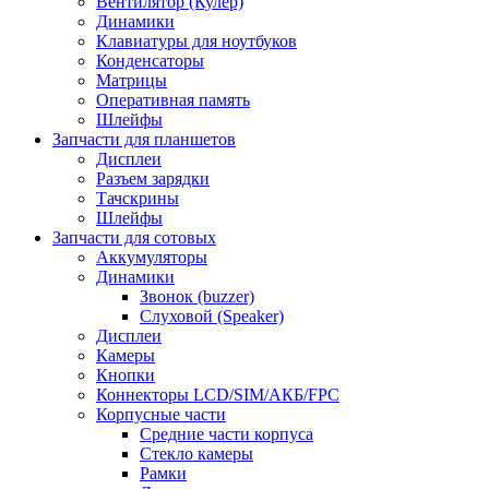
Вентилятор (Кулер)
Динамики
Клавиатуры для ноутбуков
Конденсаторы
Матрицы
Оперативная память
Шлейфы
Запчасти для планшетов
Дисплеи
Разъем зарядки
Тачскрины
Шлейфы
Запчасти для сотовых
Аккумуляторы
Динамики
Звонок (buzzer)
Слуховой (Speaker)
Дисплеи
Камеры
Кнопки
Коннекторы LCD/SIM/АКБ/FPC
Корпусные части
Средние части корпуса
Стекло камеры
Рамки