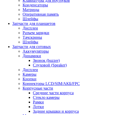
Клавиатуры для ноутбуков
Конденсаторы
Матрицы
Оперативная память
Шлейфы
Запчасти для планшетов
Дисплеи
Разъем зарядки
Тачскрины
Шлейфы
Запчасти для сотовых
Аккумуляторы
Динамики
Звонок (buzzer)
Слуховой (Speaker)
Дисплеи
Камеры
Кнопки
Коннекторы LCD/SIM/АКБ/FPC
Корпусные части
Средние части корпуса
Стекло камеры
Рамки
Лотки
Задние крышки и корпуса