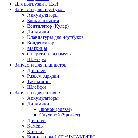
Для выгрузки в Exel
Запчасти для ноутбуков
Аккумуляторы
Блоки питания
Вентилятор (Кулер)
Динамики
Клавиатуры для ноутбуков
Конденсаторы
Матрицы
Оперативная память
Шлейфы
Запчасти для планшетов
Дисплеи
Разъем зарядки
Тачскрины
Шлейфы
Запчасти для сотовых
Аккумуляторы
Динамики
Звонок (buzzer)
Слуховой (Speaker)
Дисплеи
Камеры
Кнопки
Коннекторы LCD/SIM/АКБ/FPC