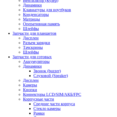
Вентилятор (Кулер)
Динамики
Клавиатуры для ноутбуков
Конденсаторы
Матрицы
Оперативная память
Шлейфы
Запчасти для планшетов
Дисплеи
Разъем зарядки
Тачскрины
Шлейфы
Запчасти для сотовых
Аккумуляторы
Динамики
Звонок (buzzer)
Слуховой (Speaker)
Дисплеи
Камеры
Кнопки
Коннекторы LCD/SIM/АКБ/FPC
Корпусные части
Средние части корпуса
Стекло камеры
Рамки