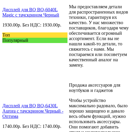
Мы предоставляем детали
Дисплей для BQ BQ-6040L
для распространенных видов
Magic с тачскрином Черный
техники, гарантируя их
качество. У нас множество
1930.00
р.
Без НДС: 1930.00
р.
поставщиков, благодаря чему
обеспечивается огромный
Топ
ассортимент. Если вы не
Популярный
нашли какой-то детали, то
свяжитесь с нами. Мы
постараемся или посоветуем
качественный аналог на
замену.
Продажа аксессуаров для
ноутбуков и гаджетов
Чтобы устройство
Дисплей для BQ BQ-6430L
максимально радовало, было
Aurora с тачскрином Черный -
хорошо защищено и давало
Оптима
весь объем функций, нужно
использовать аксессуары.
1740.00
р.
Без НДС: 1740.00
р.
Они помогают добавить