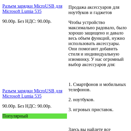
Разъем зарядки MicroUSB для
Продажа аксессуаров для
Microsoft Lumia 535
ноутбуков и гаджетов
90.00
р.
Без НДС: 90.00
р.
Чтобы устройство
максимально радовало, было
хорошо защищено и давало
весь объем функций, нужно
использовать аксессуары.
Они помогают добавить
стиля и индивидуальную
изюминку. У нас огромный
выбор аксессуаров для:
1. Смартфонов и мобильных
телефонов.
Разъем зарядки MicroUSB для
Microsoft Lumia 535
2. ноутбуков.
90.00
р.
Без НДС: 90.00
р.
3. игровых приставок.
Популярный
Здесь вы найдете все