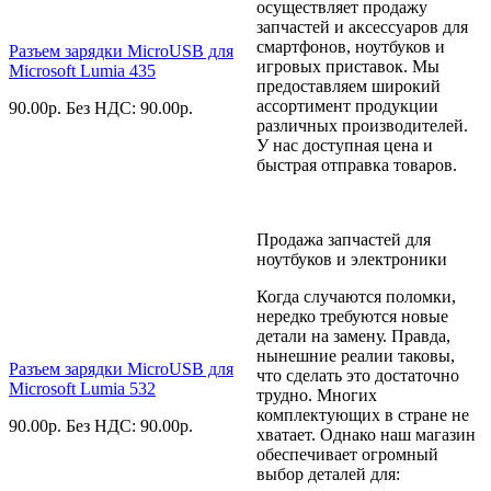
осуществляет продажу
запчастей и аксессуаров для
смартфонов, ноутбуков и
Разъем зарядки MicroUSB для
игровых приставок. Мы
Microsoft Lumia 435
предоставляем широкий
ассортимент продукции
90.00
р.
Без НДС: 90.00
р.
различных производителей.
У нас доступная цена и
быстрая отправка товаров.
Продажа запчастей для
ноутбуков и электроники
Когда случаются поломки,
нередко требуются новые
детали на замену. Правда,
нынешние реалии таковы,
Разъем зарядки MicroUSB для
что сделать это достаточно
Microsoft Lumia 532
трудно. Многих
комплектующих в стране не
90.00
р.
Без НДС: 90.00
р.
хватает. Однако наш магазин
обеспечивает огромный
выбор деталей для: