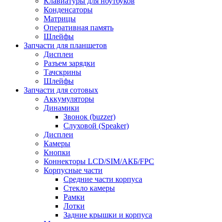
Клавиатуры для ноутбуков
Конденсаторы
Матрицы
Оперативная память
Шлейфы
Запчасти для планшетов
Дисплеи
Разъем зарядки
Тачскрины
Шлейфы
Запчасти для сотовых
Аккумуляторы
Динамики
Звонок (buzzer)
Слуховой (Speaker)
Дисплеи
Камеры
Кнопки
Коннекторы LCD/SIM/АКБ/FPC
Корпусные части
Средние части корпуса
Стекло камеры
Рамки
Лотки
Задние крышки и корпуса