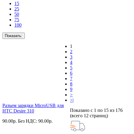
15
25
50
75
100
Показать:
1
2
3
4
5
6
7
8
9
>
>|
Разъем зарядки MicroUSB для
Показано с 1 по 15 из 176
HTC Desire 310
(всего 12 страниц)
90.00
р.
Без НДС: 90.00
р.