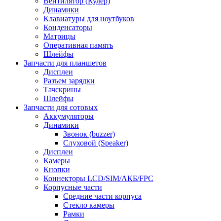
Вентилятор (Кулер)
Динамики
Клавиатуры для ноутбуков
Конденсаторы
Матрицы
Оперативная память
Шлейфы
Запчасти для планшетов
Дисплеи
Разъем зарядки
Тачскрины
Шлейфы
Запчасти для сотовых
Аккумуляторы
Динамики
Звонок (buzzer)
Слуховой (Speaker)
Дисплеи
Камеры
Кнопки
Коннекторы LCD/SIM/АКБ/FPC
Корпусные части
Средние части корпуса
Стекло камеры
Рамки