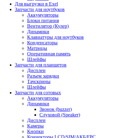
Для выгрузки в Exel
Запчасти для ноутбуков
Аккумуляторы
Блоки питания
Вентилятор (Кулер)
Динамики
Клавиатуры для ноутбуков
Конденсаторы
Матрицы
Оперативная память
Шлейфы
Запчасти для планшетов
Дисплеи
Разъем зарядки
Тачскрины
Шлейфы
Запчасти для сотовых
Аккумуляторы
Динамики
Звонок (buzzer)
Слуховой (Speaker)
Дисплеи
Камеры
Кнопки
Коннекторы LCD/SIM/АКБ/FPC