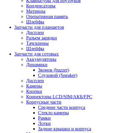
Клавиатуры для ноутбуков
Конденсаторы
Матрицы
Оперативная память
Шлейфы
Запчасти для планшетов
Дисплеи
Разъем зарядки
Тачскрины
Шлейфы
Запчасти для сотовых
Аккумуляторы
Динамики
Звонок (buzzer)
Слуховой (Speaker)
Дисплеи
Камеры
Кнопки
Коннекторы LCD/SIM/АКБ/FPC
Корпусные части
Средние части корпуса
Стекло камеры
Рамки
Лотки
Задние крышки и корпуса