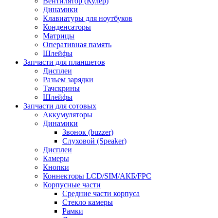
Вентилятор (Кулер)
Динамики
Клавиатуры для ноутбуков
Конденсаторы
Матрицы
Оперативная память
Шлейфы
Запчасти для планшетов
Дисплеи
Разъем зарядки
Тачскрины
Шлейфы
Запчасти для сотовых
Аккумуляторы
Динамики
Звонок (buzzer)
Слуховой (Speaker)
Дисплеи
Камеры
Кнопки
Коннекторы LCD/SIM/АКБ/FPC
Корпусные части
Средние части корпуса
Стекло камеры
Рамки