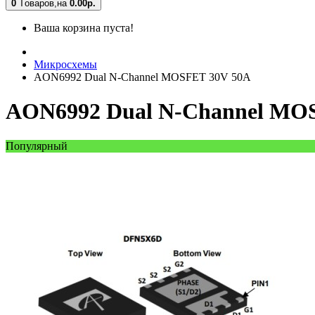
0
Tоваров,
на
0.00
р.
Ваша корзина пуста!
Микросхемы
AON6992 Dual N-Channel MOSFET 30V 50A
AON6992 Dual N-Channel MO
Популярный