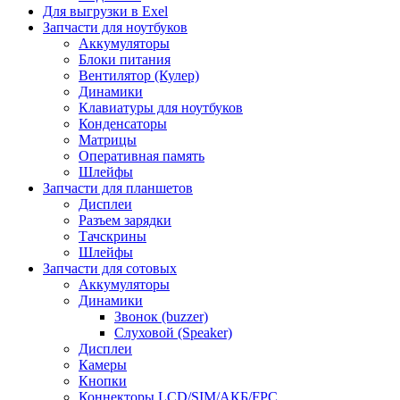
Для выгрузки в Exel
Запчасти для ноутбуков
Аккумуляторы
Блоки питания
Вентилятор (Кулер)
Динамики
Клавиатуры для ноутбуков
Конденсаторы
Матрицы
Оперативная память
Шлейфы
Запчасти для планшетов
Дисплеи
Разъем зарядки
Тачскрины
Шлейфы
Запчасти для сотовых
Аккумуляторы
Динамики
Звонок (buzzer)
Слуховой (Speaker)
Дисплеи
Камеры
Кнопки
Коннекторы LCD/SIM/АКБ/FPC