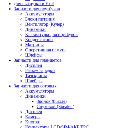
Для выгрузки в Exel
Запчасти для ноутбуков
Аккумуляторы
Блоки питания
Вентилятор (Кулер)
Динамики
Клавиатуры для ноутбуков
Конденсаторы
Матрицы
Оперативная память
Шлейфы
Запчасти для планшетов
Дисплеи
Разъем зарядки
Тачскрины
Шлейфы
Запчасти для сотовых
Аккумуляторы
Динамики
Звонок (buzzer)
Слуховой (Speaker)
Дисплеи
Камеры
Кнопки
Коннекторы LCD/SIM/АКБ/FPC