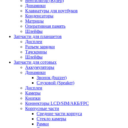
Вентилятор (Кулер)
Динамики
Клавиатуры для ноутбуков
Конденсаторы
Матрицы
Оперативная память
Шлейфы
Запчасти для планшетов
Дисплеи
Разъем зарядки
Тачскрины
Шлейфы
Запчасти для сотовых
Аккумуляторы
Динамики
Звонок (buzzer)
Слуховой (Speaker)
Дисплеи
Камеры
Кнопки
Коннекторы LCD/SIM/АКБ/FPC
Корпусные части
Средние части корпуса
Стекло камеры
Рамки