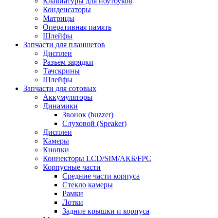
Клавиатуры для ноутбуков
Конденсаторы
Матрицы
Оперативная память
Шлейфы
Запчасти для планшетов
Дисплеи
Разъем зарядки
Тачскрины
Шлейфы
Запчасти для сотовых
Аккумуляторы
Динамики
Звонок (buzzer)
Слуховой (Speaker)
Дисплеи
Камеры
Кнопки
Коннекторы LCD/SIM/АКБ/FPC
Корпусные части
Средние части корпуса
Стекло камеры
Рамки
Лотки
Задние крышки и корпуса