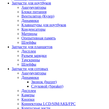
Запчасти для ноутбуков
Аккумуляторы
Блоки питания
Вентилятор (Кулер)
Динамики
Клавиатуры для ноутбуков
Конденсаторы
Матрицы
Оперативная память
Шлейфы
Запчасти для планшетов
Дисплеи
Разъем зарядки
Тачскрины
Шлейфы
Запчасти для сотовых
Аккумуляторы
Динамики
Звонок (buzzer)
Слуховой (Speaker)
Дисплеи
Камеры
Кнопки
Коннекторы LCD/SIM/АКБ/FPC
Корпусные части