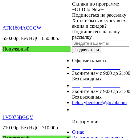
Скидки по программе
~OLD to New~
Подписаться на рассылку
Хотите быть в курсу всех
акция и скидок?
ATK1604ACGQW
Подпишитесь на нашу
рассылку
650.00
р.
Без НДС: 650.00
р.
Популярный
Подписаться
Оформить заказ
+7 (495) 124 45 01
Звоните нам с 9:00 до 21:00
Без выходных
+7 (495) 124 45 02
Звоните нам с 9:00 до 21:00
Без выходных
help.cyberstore@gmail.com
Заказать звонок
LV5075BGQV
Информация
710.00
р.
Без НДС: 710.00
р.
О нас
Информация о доставке