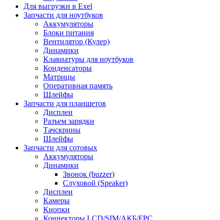
Для выгрузки в Exel
Запчасти для ноутбуков
Аккумуляторы
Блоки питания
Вентилятор (Кулер)
Динамики
Клавиатуры для ноутбуков
Конденсаторы
Матрицы
Оперативная память
Шлейфы
Запчасти для планшетов
Дисплеи
Разъем зарядки
Тачскрины
Шлейфы
Запчасти для сотовых
Аккумуляторы
Динамики
Звонок (buzzer)
Слуховой (Speaker)
Дисплеи
Камеры
Кнопки
Коннекторы LCD/SIM/АКБ/FPC