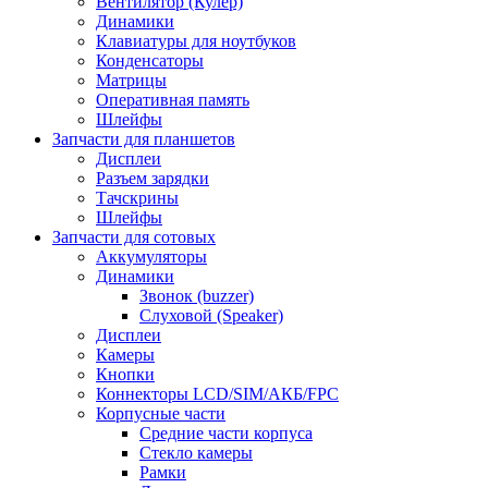
Вентилятор (Кулер)
Динамики
Клавиатуры для ноутбуков
Конденсаторы
Матрицы
Оперативная память
Шлейфы
Запчасти для планшетов
Дисплеи
Разъем зарядки
Тачскрины
Шлейфы
Запчасти для сотовых
Аккумуляторы
Динамики
Звонок (buzzer)
Слуховой (Speaker)
Дисплеи
Камеры
Кнопки
Коннекторы LCD/SIM/АКБ/FPC
Корпусные части
Средние части корпуса
Стекло камеры
Рамки