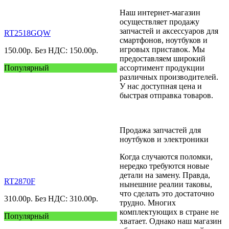
Наш интернет-магазин
осуществляет продажу
запчастей и аксессуаров для
RT2518GQW
смартфонов, ноутбуков и
игровых приставок. Мы
150.00
р.
Без НДС: 150.00
р.
предоставляем широкий
Популярный
ассортимент продукции
различных производителей.
У нас доступная цена и
быстрая отправка товаров.
Продажа запчастей для
ноутбуков и электроники
Когда случаются поломки,
нередко требуются новые
детали на замену. Правда,
RT2870F
нынешние реалии таковы,
что сделать это достаточно
310.00
р.
Без НДС: 310.00
р.
трудно. Многих
комплектующих в стране не
Популярный
хватает. Однако наш магазин