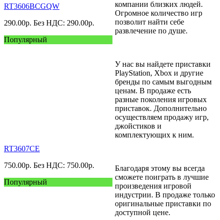
компании близких людей.
RT3606BCGQW
Огромное количество игр
позволит найти себе
290.00
р.
Без НДС: 290.00
р.
развлечение по душе.
Популярный
У нас вы найдете приставки
PlayStation, Xbox и другие
бренды по самым выгодным
ценам. В продаже есть
разные поколения игровых
приставок. Дополнительно
осуществляем продажу игр,
джойстиков и
комплектующих к ним.
RT3607CE
750.00
р.
Без НДС: 750.00
р.
Благодаря этому вы всегда
сможете поиграть в лучшие
Популярный
произведения игровой
индустрии. В продаже только
оригинальные приставки по
доступной цене.